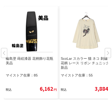
輪島塗 蒔絵漆器 花柄飾り花瓶
ScoLar スカラー 猫 ネコ 刺繍
美品
花柄 レース リボン チュニック
新品
マイストア在庫：
85
マイストア在庫：
55
6,162
3,884
税込
円
税込
円