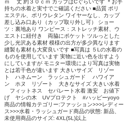
ｍ 丈 約３０ｃｍ カップはCぐらいです ＊お手
持ちの水着と実寸でご確認ください ■品質 ポリ
エステル、ポリウレタン ワイヤーなし、カップ
差し込み口あり（カップ取り外し可） ショー
ツ：裏地あり ワンピース：ストレッチ素材、ウ
エストに紐付き 両脇にポケット ツルっとした
少し光沢ある素材 模様の出方が多少異なります
縫製も素材も大変良いです ■写真は ５Lの水着の
ものを使用しています 実物に近い色を出すよう
にしていますが モニター環境により写真は実物
とは若干色が違います 大きいサイズ リゾー
ト ハネムーン ラッシュガード ハワイア
ン ホヌ リゾート 大きなサイズ 大きい水着
フィットネス セパレート水着 激安 お値下
げ ヤシの木 UVプロテクト #ハッピーyoyo
商品の情報カテゴリー:ファッション>>>レディー
ス>>>水着・ラッシュガード商品の状態: 新品、
未使用商品のサイズ: 4XL(5L)以上