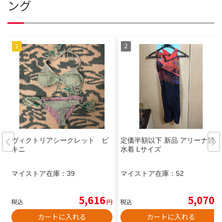
ング
ヴィクトリアシークレット ビ
定価半額以下 新品 アリーナ競泳
キニ
水着 Lサイズ
マイストア在庫：
39
マイストア在庫：
52
5,616
5,070
税込
円
税込
円
カートに入れる
カートに入れる