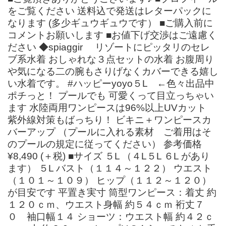
をご覧ください 送料込で発送はレターパックに
なります (多少ギュウギュウです） ■ご購入前に
コメントお願いします ■お値下げ交渉はご遠慮く
ださい ◆spiaggir リゾートにピッタリのセレ
ブ系水着 おしゃれな３点セットの水着 お腹周り
や気になる二の腕もさりげなくカバーできる嬉し
い水着です。 #ハッピーyoyo５L ←色々出品中
ポチっと！ プールでも 可愛くって目立っちゃい
ます 水陸両用ワンピースは96%以上UVカット
紫外線対策もばっちり！ ビキニ＋ワンピースカ
バーアップ （プールに入れる素材 ご着用はそ
のプールの規定に従ってください） 参考価格
¥8,490 (＋税) ■サイズ ５L （４L５L ６L があり
ます） ５L バスト（１１４～１２２） ウエスト
（１０１～１０９） ヒップ（１１２～１２０）
が目安です 平置き実寸 筒型ワンピース：着丈 約
１２０ｃｍ、ウエスト身幅 約５４ｃｍ 裄丈７
０ 袖口幅１４ ショーツ：ウエスト幅 約４２ｃ