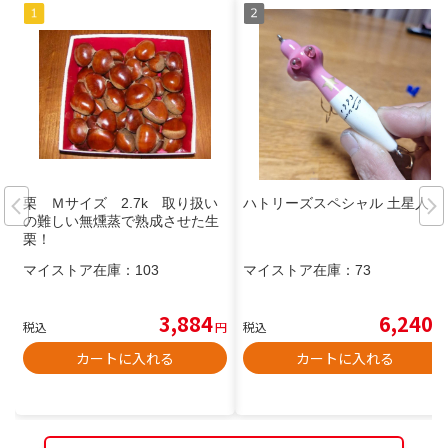
栗 Ｍサイズ 2.7k 取り扱い
ハトリーズスペシャル 土星人
の難しい無燻蒸で熟成させた生
栗！
マイストア在庫：
103
マイストア在庫：
73
3,884
6,240
税込
円
税込
円
カートに入れる
カートに入れる