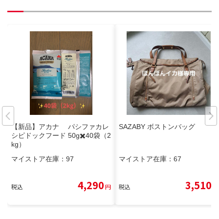
【新品】アカナ パシファカレ
SAZABY ボストンバッグ
シピドックフード 50g✖️40袋（2
kg）
マイストア在庫：
97
マイストア在庫：
67
4,290
3,510
税込
円
税込
円