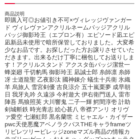
商品説明
即購入可◎お値引き不可×ヴィレッジヴァンガー
ド ヴィレヴァンアクリルネームバッジアクリル
バッジ御影玲王（エプロン有）エピソード凪エピ
凪新品未使用で暗所保管しておりました。大変希
少なお品です。お探しだった方お譲りさせていた
だきます。出来るだけ丁寧に梱包してお送りしま
す！アクリルスタンド アクスタ缶バッジ潔世一
蜂楽廻 千切豹馬 御影玲王 凪誠士郎 糸師凛 糸師
冴 士道龍聖 乙夜影汰 國神錬介 蟻生十兵衛 氷織
羊 烏旅人 雪宮剣優 吉良涼介 五十嵐栗夢 成早朝
日 我牙丸吟 久遠渉 今村遊大 伊右衛門送人 雷市
陣吾 馬狼照英 大川響鬼 二子一輝 鰐間淳壱 計助
剣城斬鉄 時光青志 絵心甚八 帝襟アンリ オリヴ
ァ愛空 七瀬虹郎 黒名蘭世 ミヒャエル・カイザー
pwc天使悪魔アベノラクバスTHEキャラframeツ
リビレツリービレッジzoneマズル商品の情報カ