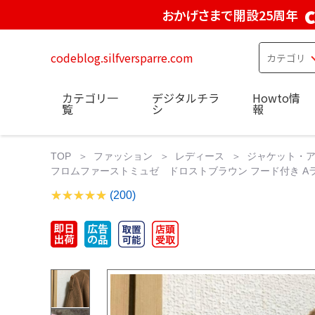
おかげさまで開設25周年
codeblog.silfversparre.com
カテゴリ一
デジタルチラ
Howto情
覧
シ
報
TOP
ファッション
レディース
ジャケット・
フロムファーストミュゼ ドロストブラウン フード付き A
(200)