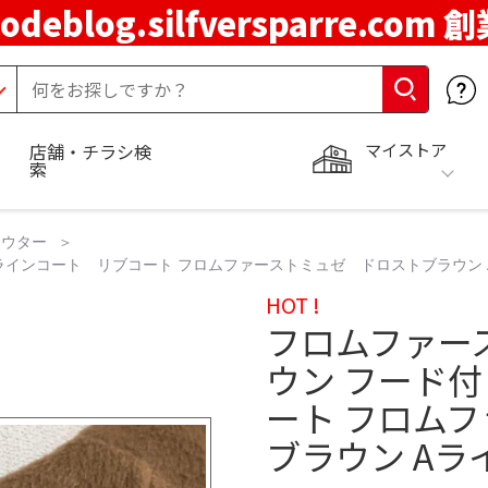
codeblog.silfversparre.com 
マイストア
店舗・チラシ検
索
アウター
ラインコート リブコート フロムファーストミュゼ ドロストブラウン
HOT !
フロムファー
ウン フード付
ート フロム
ブラウン A