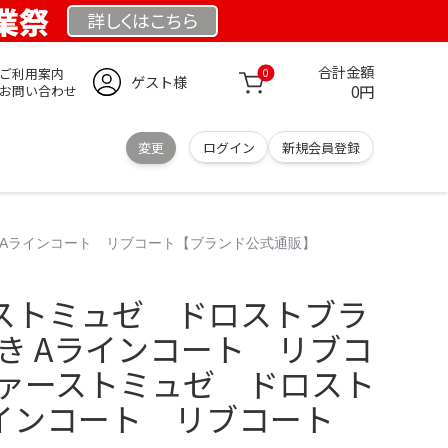
創業祭
詳しくは
こちら
合計金額
ご利用案内
0
ゲスト様
0円
お問い合わせ
変更
ログイン
新規会員登録
 Aラインコート リブコート【ブランド公式通販】
ストミュゼ ドロストブラ
き Aラインコート リブコ
ファーストミュゼ ドロスト
ラインコート リブコート