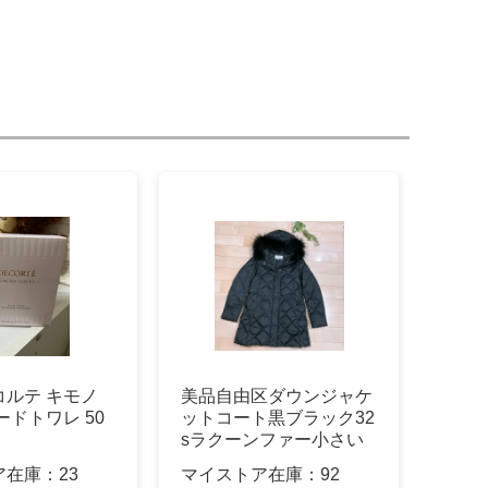
コルテ キモノ
美品自由区ダウンジャケ
ードトワレ 50
ットコート黒ブラック32
sラクーンファー小さい
サイズ
ア在庫：
23
マイストア在庫：
92