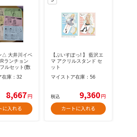
ン△ 大井川イベ
【ぶいすぽっ! 】 藍沢エ
ARランチョン
マ アクリルスタンド セ
フルセット(数
ット
）
ア在庫：
32
マイストア在庫：
56
8,667
9,360
円
円
税込
トに入れる
カートに入れる