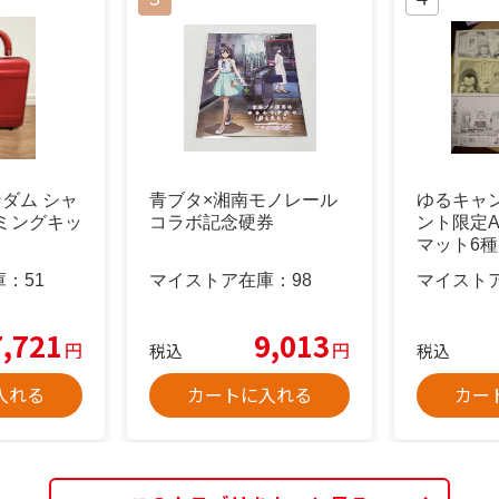
ンダム シャ
青ブタ×湘南モノレール
ゆるキャ
ミングキッ
コラボ記念硬券
ント限定
マット6種
量限定品
庫：
51
マイストア在庫：
98
マイスト
7,721
9,013
円
円
税込
税込
入れる
カートに入れる
カー