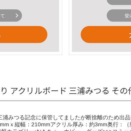
いて
受
る
入り アクリルボード 三浦みつる そ
三浦みつる記念に保管してましたが断捨離のため出
mmｘ縦幅：210mmアクリル厚み：約3mm奥行：（