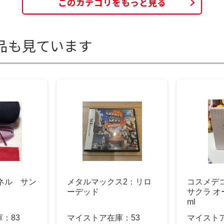
このカテゴリをもっと見る
品も見ています
ャネル サン
メタルマックス2：リロ
コスメデ
ーデッド
サクラ オ
ml
庫：
83
マイストア在庫：
53
マイスト