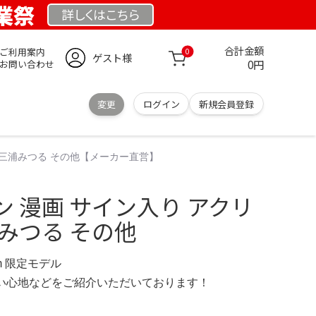
創業祭
詳しくは
こちら
合計金額
ご利用案内
0
ゲスト様
0円
お問い合わせ
変更
ログイン
新規会員登録
 三浦みつる その他【メーカー直営】
 漫画 サイン入り アクリ
みつる その他
.com 限定モデル
の使い心地などをご紹介いただいております！