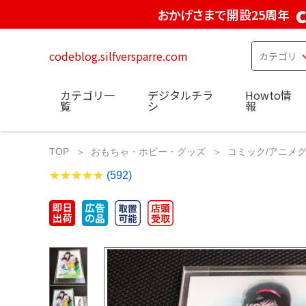
おかげさまで開設25周年
codeblog.silfversparre.com
カテゴリ一
デジタルチラ
Howto情
覧
シ
報
TOP
おもちゃ・ホビー・グッズ
コミック/アニメ
(592)