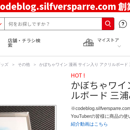
codeblog.silfversparre.com 
マイストア
店舗・チラシ検
索
グッズ
その他
かぼちゃワイン 漫画 サイン入り アクリルボード
HOT !
かぼちゃワイン
ルボード 三浦
※codeblog.silfversparre
YouTuberの皆様に商品
紹介動画はこちら