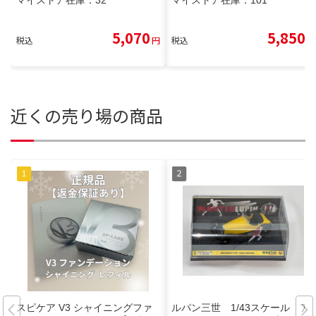
マイストア在庫：
32
マイストア在庫：
101
5,070
5,850
税込
円
税込
円
近くの売り場の商品
スピケア V3 シャイニングファ
ルパン三世 1/43スケール ア