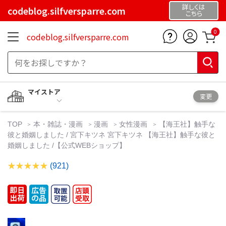
詳しくは
codeblog.silfversparre.com
こちら
0
codeblog.silfversparre.com
マイストア
変更
TOP
本・雑誌・漫画
漫画
女性漫画
【海王社】触手な
彼と婚姻しました / 宮下キツネ 宮下キツネ 【海王社】触手な彼と
婚姻しました /【公式WEBショップ】
(921)