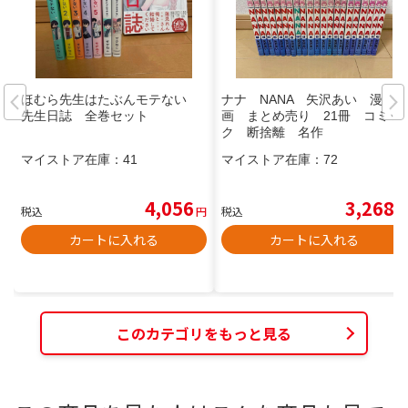
ほむら先生はたぶんモテない
ナナ NANA 矢沢あい 漫
先生日誌 全巻セット
画 まとめ売り 21冊 コミッ
ク 断捨離 名作
マイストア在庫：
41
マイストア在庫：
72
4,056
3,268
税込
円
税込
円
カートに入れる
カートに入れる
このカテゴリをもっと見る