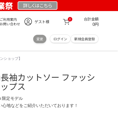
創業祭
詳しくは
こちら
合計金額
ご利用案内
0
ゲスト様
0円
お問い合わせ
変更
ログイン
新規会員登録
インショップ】
 花柄長袖カットソー ファッシ
トップス
.com 限定モデル
の使い心地などをご紹介いただいております！