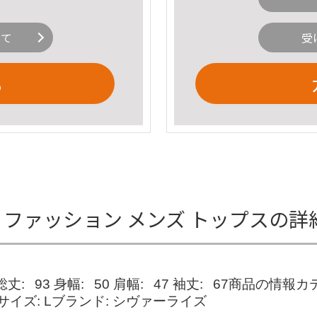
いて
受
る
ソー ファッション メンズ トップスの
:⠀93 身幅:⠀50 肩幅:⠀47 袖丈:⠀67商品の情
イズ: Lブランド: シヴァーライズ