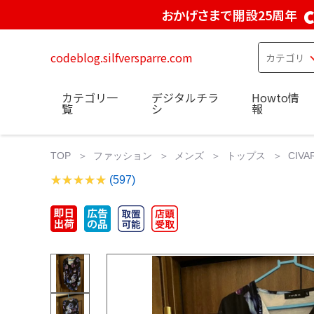
おかげさまで開設25周年
codeblog.silfversparre.com
カテゴリ一
デジタルチラ
Howto情
覧
シ
報
TOP
ファッション
メンズ
トップス
CIV
(597)