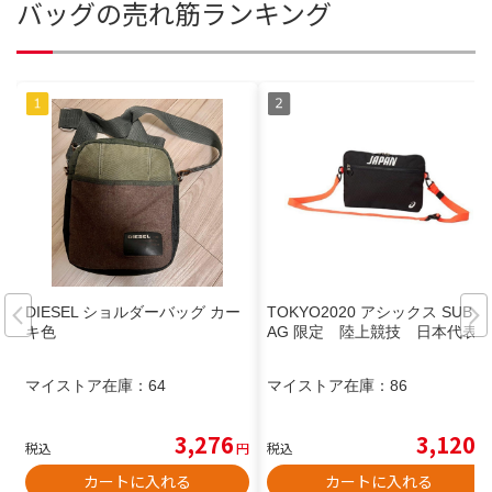
バッグの売れ筋ランキング
DIESEL ショルダーバッグ カー
TOKYO2020 アシックス SUB B
キ色
AG 限定 陸上競技 日本代表
マイストア在庫：
64
マイストア在庫：
86
3,276
3,120
税込
円
税込
円
カートに入れる
カートに入れる