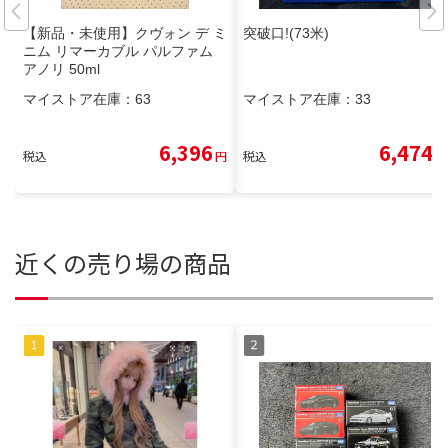
【新品・未使用】クヴォン デ ミ
突破口!(73米)
ニム リマーカブル パルファム
アノリ 50ml
マイストア在庫：
63
マイストア在庫：
33
6,396
6,474
税込
円
税込
円
近くの売り場の商品