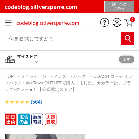
詳しくは
codeblog.silfversparre.com
こちら
0
codeblog.silfversparre.com
マイストア
変更
TOP
ファッション
メンズ
バッグ
COACH コーチ ボデ
ィバック LakeTown OUTLETで購入しました。★カラーは、ブラ
ック×グレー★サ【公式認定ストア】
(564)