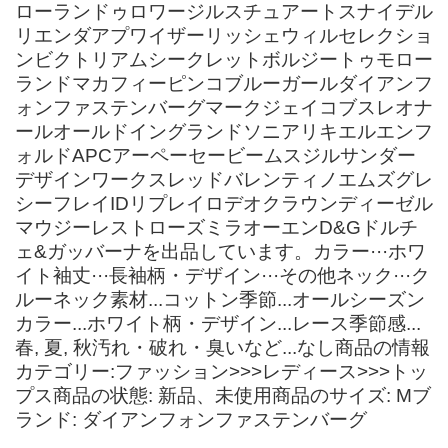
ローランドゥロワージルスチュアートスナイデル
リエンダアプワイザーリッシェウィルセレクショ
ンビクトリアムシークレットボルジートゥモロー
ランドマカフィーピンコブルーガールダイアンフ
ォンファステンバーグマークジェイコブスレオナ
ールオールドイングランドソニアリキエルエンフ
ォルドAPCアーペーセービームスジルサンダー
デザインワークスレッドバレンティノエムズグレ
シーフレイIDリプレイロデオクラウンディーゼル
マウジーレストローズミラオーエンD&Gドルチ
ェ&ガッバーナを出品しています。カラー···ホワ
イト袖丈···長袖柄・デザイン···その他ネック···ク
ルーネック素材...コットン季節...オールシーズン
カラー...ホワイト柄・デザイン...レース季節感...
春, 夏, 秋汚れ・破れ・臭いなど...なし商品の情報
カテゴリー:ファッション>>>レディース>>>トッ
プス商品の状態: 新品、未使用商品のサイズ: Mブ
ランド: ダイアンフォンファステンバーグ