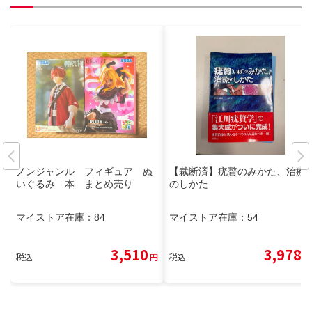
ノンジャンル フィギュア ぬ
【裁断済】疣贅のみかた、治療
いぐるみ 本 まとめ売り
のしかた
マイストア在庫：
84
マイストア在庫：
54
3,510
3,978
税込
円
税込
円