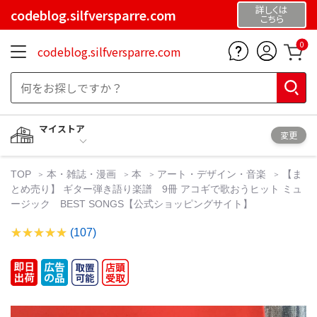
詳しくは
codeblog.silfversparre.com
こちら
0
codeblog.silfversparre.com
マイストア
変更
TOP
本・雑誌・漫画
本
アート・デザイン・音楽
【ま
とめ売り】 ギター弾き語り楽譜 9冊 アコギで歌おうヒット ミュ
ージック BEST SONGS【公式ショッピングサイト】
(107)