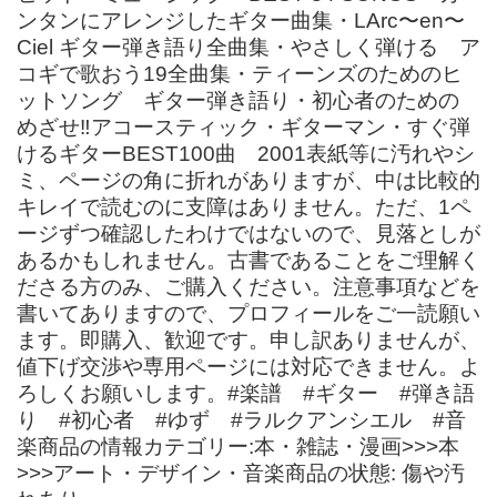
ンタンにアレンジしたギター曲集・LArc〜en〜
Ciel ギター弾き語り全曲集・やさしく弾ける ア
コギで歌おう19全曲集・ティーンズのためのヒ
ットソング ギター弾き語り・初心者のための
めざせ‼︎アコースティック・ギターマン・すぐ弾
けるギターBEST100曲 2001表紙等に汚れやシ
ミ、ページの角に折れがありますが、中は比較的
キレイで読むのに支障はありません。ただ、1ペ
ージずつ確認したわけではないので、見落としが
あるかもしれません。古書であることをご理解く
ださる方のみ、ご購入ください。注意事項などを
書いてありますので、プロフィールをご一読願い
ます。即購入、歓迎です。申し訳ありませんが、
値下げ交渉や専用ページには対応できません。よ
ろしくお願いします。#楽譜 #ギター #弾き語
り #初心者 #ゆず #ラルクアンシエル #音
楽商品の情報カテゴリー:本・雑誌・漫画>>>本
>>>アート・デザイン・音楽商品の状態: 傷や汚