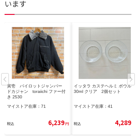
います
寅壱 パイロットジャンパー
イッタラ カステヘルミ ボウル 2
ドカジャン toraiichi ファー付
30ml クリア 2個セット
き 2530
マイストア在庫：
71
マイストア在庫：
41
6,239
4,289
税込
円
税込
円