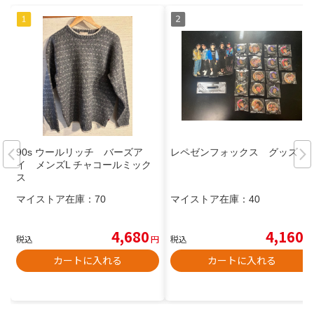
90s ウールリッチ バーズア
レペゼンフォックス グッズ
イ メンズL チャコールミック
ス
マイストア在庫：
70
マイストア在庫：
40
4,680
4,160
税込
円
税込
円
カートに入れる
カートに入れる