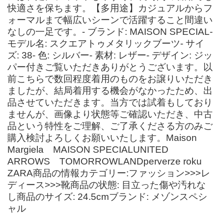
快適さを保ちます。【多用途】カジュアルからフ
ォーマルまで幅広いシーンで活躍すること間違い
なしの一足です。- ブランド: MAISON SPECIAL-
モデル名: スクエアトゥメタリックブーツ- サイ
ズ: 38- 色: シルバー- 素材: レザー- デザイン: ジッ
パー付きご覧いただきありがとうございます。以
前こちらで数回程度着用のものをお譲りいただき
ましたが、結局着用する機会がなかったため、出
品させていただきます。当方では試着もしており
ませんが、画像より状態等ご確認いただき、中古
品という特性をご理解、ご了承くださる方のみご
購入検討よろしくお願いいたします。Maison
Margiela MAISON SPECIALUNITED
ARROWS TOMORROWLANDperverze roku
ZARA商品の情報カテゴリー:ファッション>>>レ
ディース>>>靴商品の状態: 目立った傷や汚れな
し商品のサイズ: 24.5cmブランド: メゾンスペシ
ャル