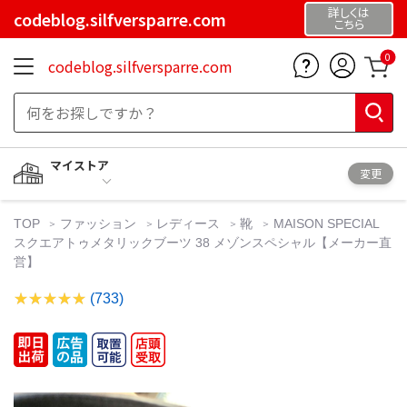
詳しくは
codeblog.silfversparre.com
こちら
0
codeblog.silfversparre.com
マイストア
変更
TOP
ファッション
レディース
靴
MAISON SPECIAL
スクエアトゥメタリックブーツ 38 メゾンスペシャル【メーカー直
営】
(733)