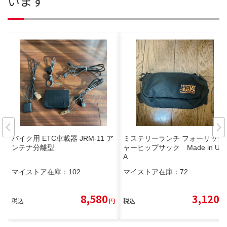
います
バイク用 ETC車載器 JRM-11 ア
ミステリーランチ フォーリッジ
ンテナ分離型
ャーヒップサック Made in US
A
マイストア在庫：
102
マイストア在庫：
72
8,580
3,120
税込
円
税込
円