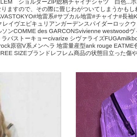
EM ショルダーZIP総柄チャイナシャツ 白色...ホワイ
なりますので、その際に畳じわがついてしまうかもし
ASTOKYO#地雷系#サブカル地雷#チャイナ#長袖Kill 
eパンクレイヴエピキュリアンガーデンスパイダーロックウェ
MME des GARCONSvivienne westwo
バストーキョーcivarize シヴァライズFUGAmilk
NGankorock原宿V系メンヘラ 地雷量産型ank rouge 
ズFREE SIZEブランドレフレム商品の状態目立った傷