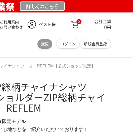
創業祭
詳しくは
こちら
合計金額
ご利用案内
0
ゲスト様
0円
お問い合わせ
変更
ログイン
新規会員登録
チャイナシャツ 白 REFLEM【公式ショップ限定】
IP総柄チャイナシャツ
 ショルダーZIP総柄チャイ
REFLEM
.com 限定モデル
の使い心地などをご紹介いただいております！