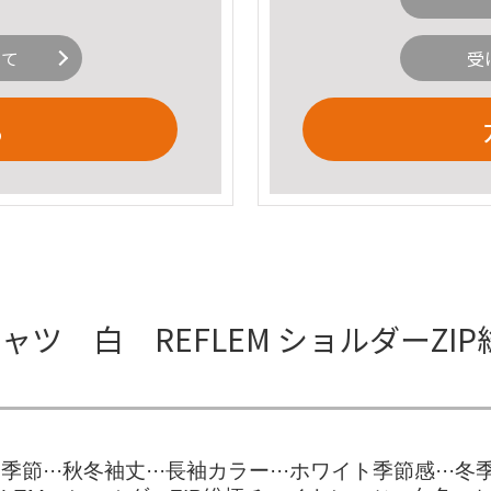
いて
受
る
ャツ 白 REFLEM ショルダーZ
季節···秋冬袖丈···長袖カラー···ホワイト季節感···冬