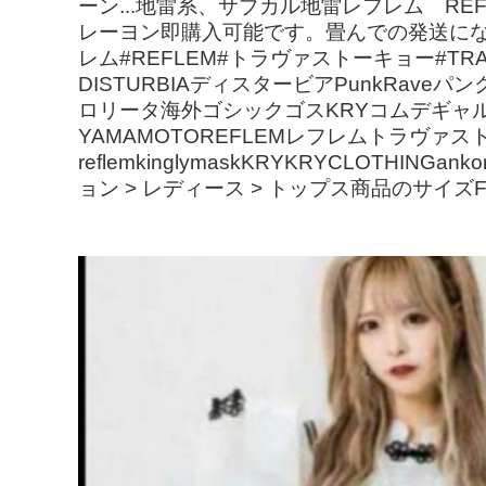
ーン...地雷系、サブカル地雷レフレム REFL
レーヨン即購入可能です。畳んでの発送に
レム#REFLEM#トラヴァストーキョー#TRAV
DISTURBIAディスタービアPunkRav
ロリータ海外ゴシックゴスKRYコムデギャルソンCO
YAMAMOTOREFLEMレフレムトラヴァストラ
reflemkinglymaskKRYKRYCLOTHI
ョン > レディース > トップス商品のサイ