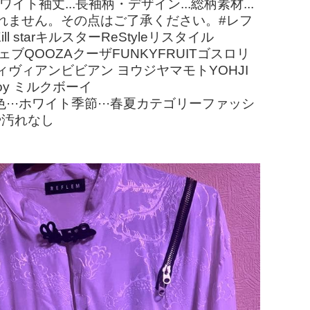
ト袖丈...長袖柄・デザイン...総柄素材...
れません。その点はご了承ください。#レフ
starキルスターReStyleリスタイル
ブQOOZAクーザFUNKYFRUITゴスロリ
odヴィヴィアンビビアン ヨウジヤマモトYOHJI
boy ミルクボーイ
EATME色···ホワイト季節···春夏カテゴリーファッシ
や汚れなし