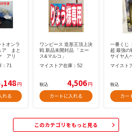
アートオンラ
ワンピース 造形王頂上決
一番くじ
ュア まと
戦 新品未開封品 「エー
超 最強の
ヤ アリ
ス&マルコ」
サイヤ人
ュア
庫：
71
マイストア在庫：
52
マイスト
5,148
4,506
円
円
税込
税込
入れる
カートに入れる
カー
このカテゴリをもっと見る