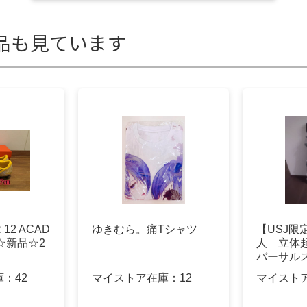
品も見ています
12 ACAD
ゆきむら。痛Tシャツ
【USJ限
G☆新品☆2
人 立体
バーサル
ン 廃盤
庫：
42
マイストア在庫：
12
マイスト