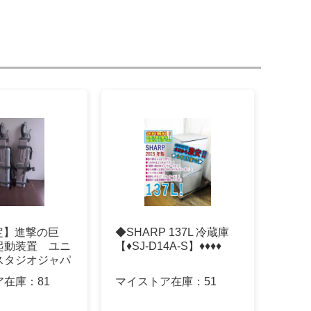
定】進撃の巨
◆SHARP 137L 冷蔵庫
起動装置 ユニ
【♦SJ-D14A-S】♦♦♦♦
スタジオジャパ
ア在庫：
81
マイストア在庫：
51