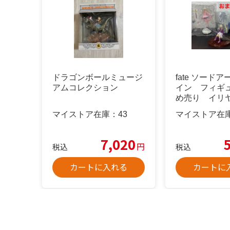
ドラゴンボールミュージ
fate ソード
アムコレクション
イン フィギ
め売り イリ
ス クロエ
マイストア在庫：
43
マイストア在
7,020
円
税込
税込
カートに入れる
カートに