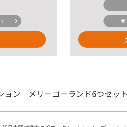
いて
受
る
ション メリーゴーランド6つセット