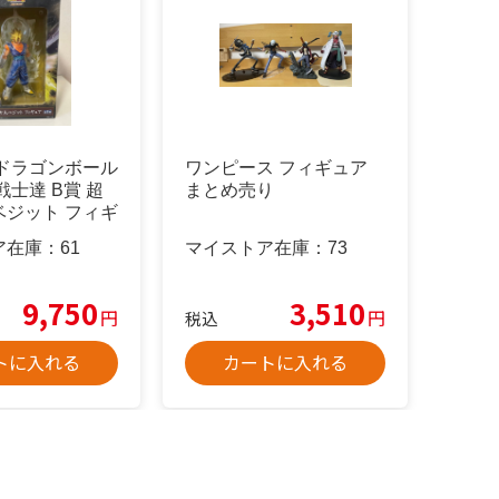
 ドラゴンボール
ワンピース フィギュア
戦士達 B賞 超
まとめ売り
ベジット フィギ
ア在庫：
61
マイストア在庫：
73
9,750
3,510
円
円
税込
トに入れる
カートに入れる