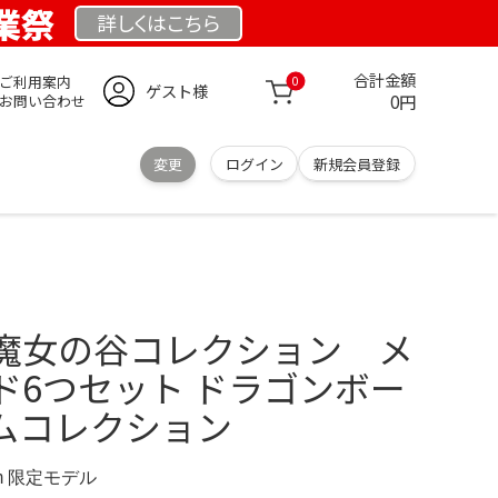
創業祭
詳しくは
こちら
合計金額
ご利用案内
0
ゲスト様
0円
お問い合わせ
変更
ログイン
新規会員登録
魔女の谷コレクション メ
ド6つセット ドラゴンボー
ムコレクション
.com 限定モデル