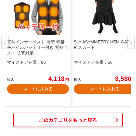
電熱インナーベスト 薄型 軽量
SLY ASYMMETRY HEM GATHE
モバイルバッテリー付き 電熱ベ
R スカート
スト 防寒対策
マイストア在庫：
86
マイストア在庫：
56
4,118
8,580
税込
円
税込
円
カートに入れる
カートに入れる
このカテゴリをもっと見る