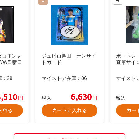
ロ Tシャ
ジュビロ磐田 オンサイ
ボートレ
 WWE 新日
トカード
直筆サイ
庫：
29
マイストア在庫：
86
マイスト
3,510
6,630
円
円
税込
税込
入れる
カートに入れる
カー