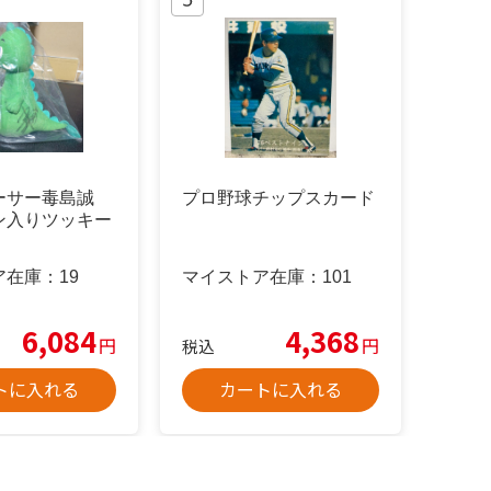
ーサー毒島誠
プロ野球チップスカード
ン入りツッキー
ア在庫：
19
マイストア在庫：
101
6,084
4,368
円
円
税込
トに入れる
カートに入れる