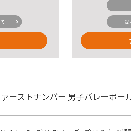
いて
受
る
ファーストナンバー 男子バレーボール 