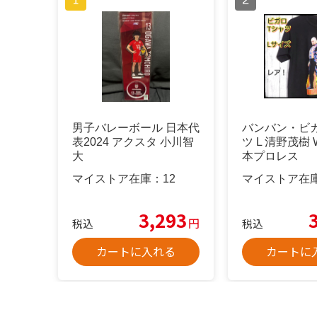
男子バレーボール 日本代
バンバン・ビガ
表2024 アクスタ 小川智
ツ L 清野茂樹
大
本プロレス
マイストア在庫：
12
マイストア在
3,293
円
税込
税込
カートに入れる
カートに