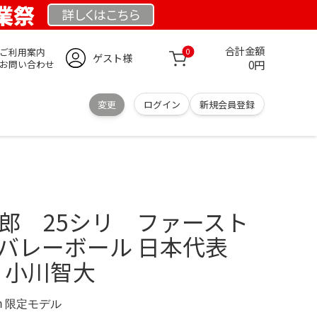
創業祭
詳しくは
こちら
合計金額
ご利用案内
0
ゲスト様
0円
お問い合わせ
変更
ログイン
新規会員登録
太郎 25シリ ファースト
子バレーボール 日本代表
タ 小川智大
.com 限定モデル