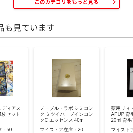
このカテゴリをもっと見る
品も見ています
ュディアス
ノーブル・ラボ シミコン
薬用 チャ
 4枚セット
ク ミツイハーブインコン
APUP 
クC エッセンス 40ml
20ml 育
庫：
50
マイストア在庫：
20
マイスト