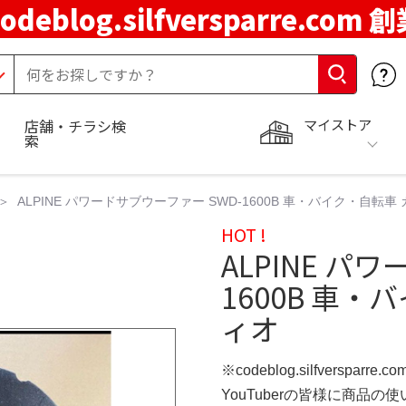
codeblog.silfversparre.com 
マイストア
店舗・チラシ検
索
ALPINE パワードサブウーファー SWD-1600B 車・バイク・自
HOT !
ALPINE パ
1600B 車
ィオ
※codeblog.silfversparre
YouTuberの皆様に商品