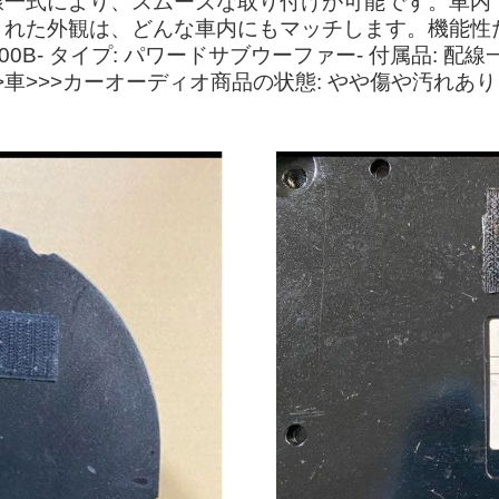
線一式により、スムーズな取り付けが可能です。車内
された外観は、どんな車内にもマッチします。機能性
WD-1600B- タイプ: パワードサブウーファー- 付属
>車>>>カーオーディオ商品の状態: やや傷や汚れあり