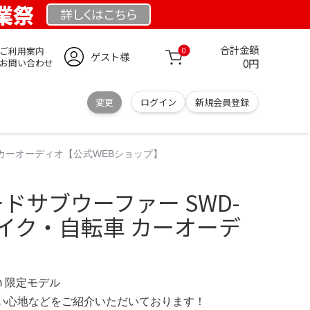
創業祭
詳しくは
こちら
合計金額
ご利用案内
0
ゲスト様
0円
お問い合わせ
変更
ログイン
新規会員登録
転車 カーオーディオ【公式WEBショップ】
ワードサブウーファー SWD-
・バイク・自転車 カーオーデ
.com 限定モデル
の使い心地などをご紹介いただいております！