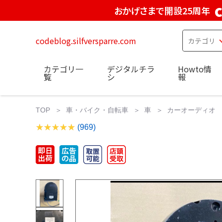
おかげさまで開設25周年
codeblog.silfversparre.com
カテゴリ一
デジタルチラ
Howto情
覧
シ
報
TOP
車・バイク・自転車
車
カーオーディオ
(969)