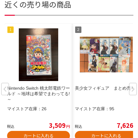
近くの売り場の商品
Nintendo Switch 桃太郎電鉄ワー
美少女フィギュア まとめ売り
ルド ～地球は希望でまわってる!
～
マイストア在庫：
26
マイストア在庫：
95
3,509
7,626
税込
円
税込
円
カートに入れる
カートに入れる