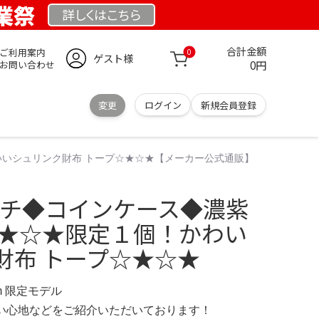
創業祭
詳しくは
こちら
合計金額
ご利用案内
0
ゲスト様
0円
お問い合わせ
変更
ログイン
新規会員登録
いいシュリンク財布 トープ☆★☆★【メーカー公式通販】
ーチ◆コインケース◆濃紫
☆★☆★限定１個！かわい
財布 トープ☆★☆★
.com 限定モデル
の使い心地などをご紹介いただいております！