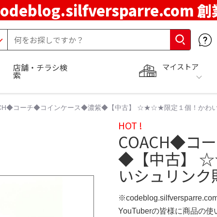
codeblog.silfversparre.com 
マイストア
店舗・チラシ検
索
ACH◆コーチ◆コインケース◆濃紫◆【中古】 ☆★☆★限定１個！かわ
HOT !
COACH◆コ
◆【中古】 
いシュリンク
※codeblog.silfversparre
YouTuberの皆様に商品