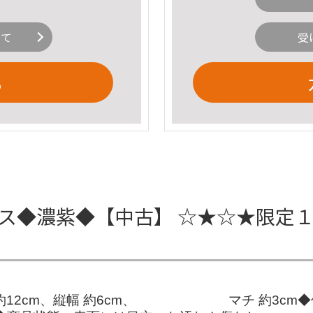
いて
受
る
ース◆濃紫◆【中古】 ☆★☆★限定
 約12cm、縦幅 約6cm、 マチ 約3cm