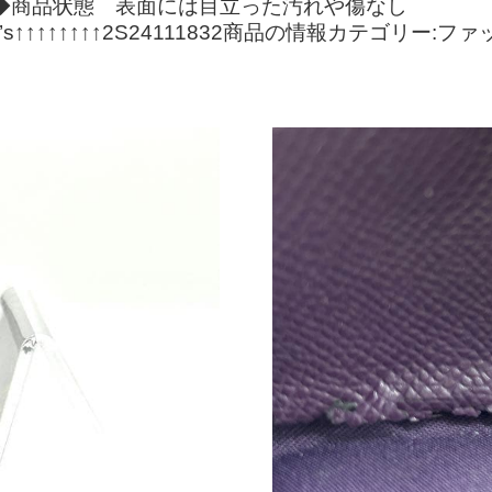
い紫◆商品状態 表面には目立った汚れや傷な
O’s↑↑↑↑↑↑↑↑2S24111832商品の情報カテゴリー