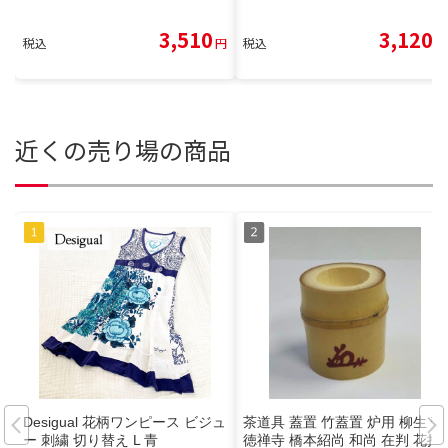
3,510
3,120
税込
円
税込
円
近くの売り場の商品
Desigual 花柄ワンピース ビジュ
茶道具 蓋置 竹蓋置 炉用 柳生 芳
ー 刺繍 切り替え L 青
徳禅寺 橋本紹尚 和尚 在判 花押