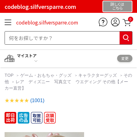
詳しくは
codeblog.silfversparre.com
こちら
0
codeblog.silfversparre.com
マイストア
変更
TOP
ゲーム・おもちゃ・グッズ
キャラクターグッズ
その
他
レア ディズニー 写真立て ウエディング その他【メー
カー直営】
(1001)