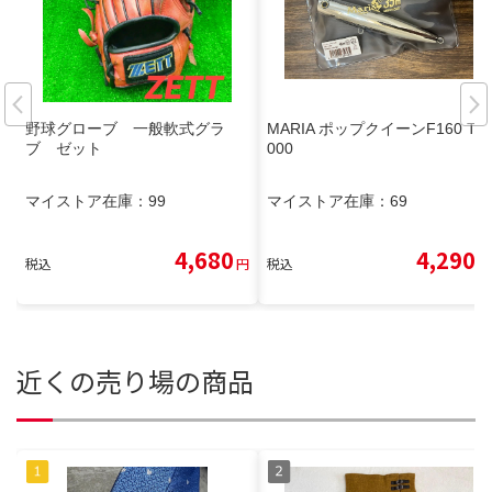
野球グローブ 一般軟式グラ
MARIA ポップクイーンF160 T-1
ブ ゼット
000
マイストア在庫：
99
マイストア在庫：
69
4,680
4,290
税込
円
税込
円
近くの売り場の商品