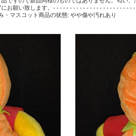
古品ですので新品同様のものではありません。匂い、
- - - - - - - - - - - - - - - - - - -
るみ・マスコット商品の状態: やや傷や汚れあり