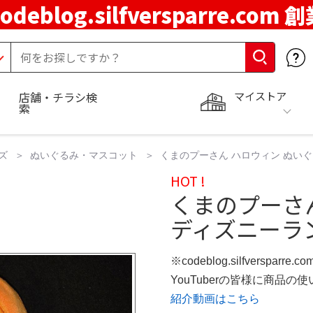
codeblog.silfversparre.com 
マイストア
店舗・チラシ検
索
ズ
ぬいぐるみ・マスコット
くまのプーさん ハロウィン ぬいぐ
HOT !
くまのプーさ
ディズニーラン
※codeblog.silfversparre
YouTuberの皆様に商品
紹介動画はこちら