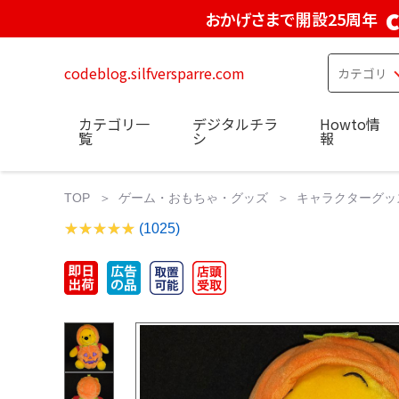
おかげさまで開設25周年
codeblog.silfversparre.com
カテゴリ一
デジタルチラ
Howto情
覧
シ
報
TOP
ゲーム・おもちゃ・グッズ
キャラクターグッ
(1025)