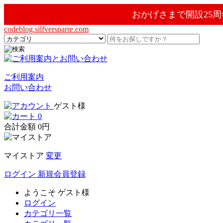
おかげさまで開設25周
codeblog.silfversparre.com
ご利用案内
お問い合わせ
ゲスト様
0
合計金額
0円
マイストア
変更
ログイン
新規会員登録
ようこそ
ゲスト様
ログイン
カテゴリ一覧