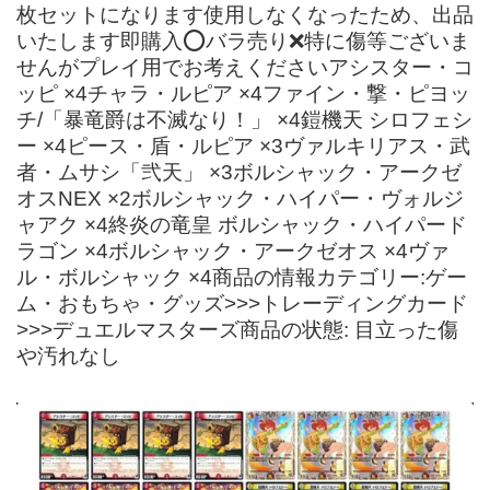
枚セットになります使用しなくなったため、出品
いたします即購入⭕️バラ売り❌特に傷等ございま
せんがプレイ用でお考えくださいアシスター・コ
ッピ ×4チャラ・ルピア ×4ファイン・撃・ピヨッ
チ/「暴竜爵は不滅なり！」 ×4鎧機天 シロフェシ
ー ×4ピース・盾・ルピア ×3ヴァルキリアス・武
者・ムサシ「弐天」 ×3ボルシャック・アークゼ
オスNEX ×2ボルシャック・ハイパー・ヴォルジ
ャアク ×4終炎の竜皇 ボルシャック・ハイパード
ラゴン ×4ボルシャック・アークゼオス ×4ヴァ
ル・ボルシャック ×4商品の情報カテゴリー:ゲー
ム・おもちゃ・グッズ>>>トレーディングカード
>>>デュエルマスターズ商品の状態: 目立った傷
や汚れなし