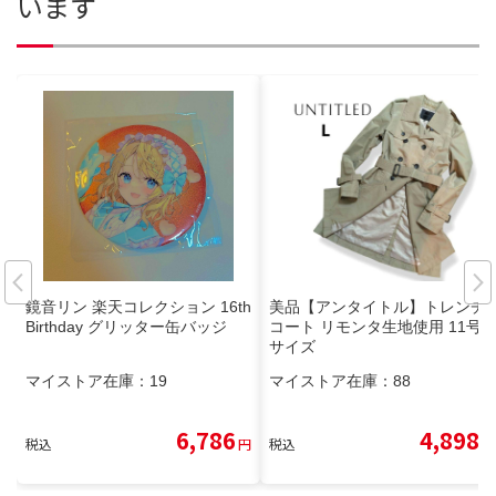
います
鏡音リン 楽天コレクション 16th
美品【アンタイトル】トレンチ
Birthday グリッター缶バッジ
コート リモンタ生地使用 11号 L
サイズ
マイストア在庫：
19
マイストア在庫：
88
6,786
4,898
税込
円
税込
円