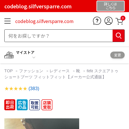
詳しくは
codeblog.silfversparre.com
こちら
0
codeblog.silfversparre.com
マイストア
変更
TOP
ファッション
レディース
靴
fitfit スクエアトゥ
ショートブーツ フィットフィット【メーカー公式通販】
(383)