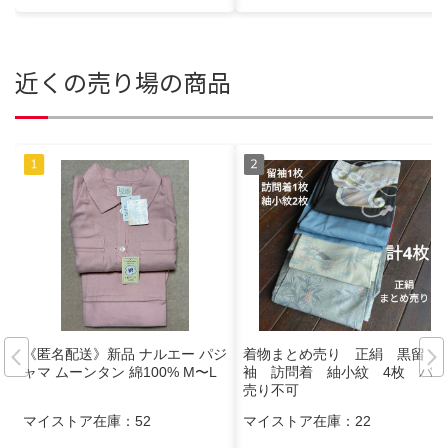
近くの売り場の商品
《匿名配送》新品 ナルエー パジ
着物まとめ売り 正絹 黒留
ャマ ムーンタン 綿100% M〜L
袖 訪問着 紬小紋 4枚 バラ
売り不可
マイストア在庫：
52
マイストア在庫：
22