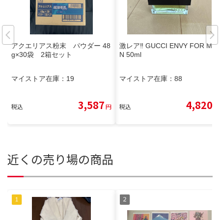
アクエリアス粉末 パウダー 48
激レア‼️ GUCCI ENVY FOR ME
g×30袋 2箱セット
N 50ml
マイストア在庫：
19
マイストア在庫：
88
3,587
4,820
税込
円
税込
円
近くの売り場の商品