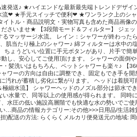
無料・迅速発送♪ ★ハイエンドな最新最先端トレンドデザ
流❤ ★手元スイッチで便利❤ ★ワンランク上のシャ
品タイトル・商品説明文・実物写真も含めた商品画像
ださいませ★ 【3段階モード＆フィルター】 ジェ
するマッサージ水流。 レイン：シャワーが終わった
い、肌当たり極上のシャワー♪ 綿フィルターは水中の
】 ちょうどいい位置に手元ボタンがあり、片手で簡
動し、安心してご使用頂けます。 シャワーの面倒や手
・髪洗いはもちろん、ペットシャワーも楽々♪ 【36
。 シャワーの方向は自由に調整でき、固定もでき手を
的に汚れが蓄積し劣化に繋がります。 ヘッドは着脱可
＆極細水流】 シャワーヘッドのノズル部分は節水でき
ない水量で、同等以上の使用感が得られます。 同時
、水圧の低い施設高層階でも快適な水の勢いでご使用頂
…商品の情報カテゴリー:その他>>>日用品/生活雑貨/
担)配送の方法: らくらくメルカリ便発送元の地域: 岡