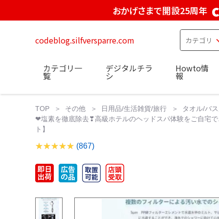
おかげさまで開設25周年
codeblog.silfversparre.com
カテゴリ一
デジタルチラ
Howto情
覧
シ
報
TOP
その他
日用品/生活雑貨/旅行
タオル/バ
❤塩素を徹底除去❣高級ホテルのヘッドスパ体験をご自宅で
ト】
(867)