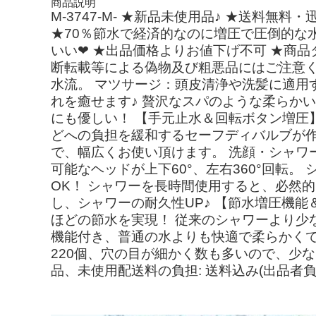
商品説明
M-3747-M- ★新品未使用品♪ ★送料
★70％節水で経済的なのに増圧で圧倒的な水
いい❤ ★出品価格よりお値下げ不可 ★商
断転載等による偽物及び粗悪品にはご注意く
水流。 マツサージ：頭皮清浄や洗髪に適用
れを癒せます♪ 贅沢なスパのような柔らか
にも優しい！ 【手元止水＆回転ボタン増圧
どへの負担を緩和するセーフディバルブが作
で、幅広くお使い頂けます。 洗顔・シャワー
可能なヘッドが上下60°、左右360°回転
OK！ シャワーを長時間使用すると、必然
し、シャワーの耐久性UP♪ 【節水増圧機能
ほどの節水を実現！ 従来のシャワーより少
機能付き、普通の水よりも快適で柔らかくて
220個、穴の目が細かく数も多いので、少ない
品、未使用配送料の負担: 送料込み(出品者負