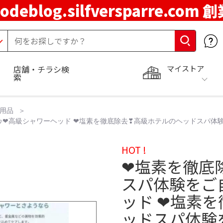
codeblog.silfversparre.com 
マイストア
店舗・チラシ検
索
ス用品
♪❤高級シャワーヘッド ❤塩素を徹底除去❣高級ホテルのヘッドスパ体
HOT !
❤塩素を徹底
スパ体験をご
ッド ❤塩素
ッドスパ体験