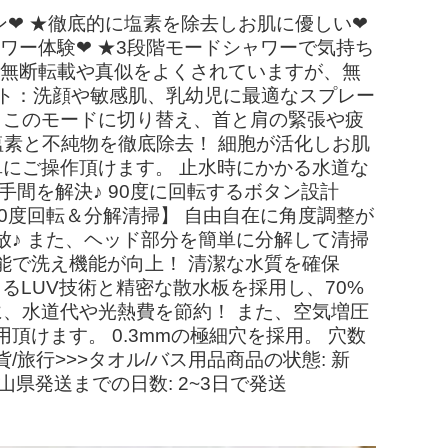
イン❤ ★徹底的に塩素を除去しお肌に優しい❤
ワー体験❤ ★3段階モードシャワーで気持ち
の無断転載や真似をよくされていますが、無
ット：洗顔や敏感肌、乳幼児に最適なスプレー
らこのモードに切り替え、首と肩の緊張や疲
塩素と不純物を徹底除去！ 細胞が活化しお肌
単にご操作頂けます。 止水時にかかる水道な
間を解決♪ 90度に回転するボタン設計
0度回転＆分解清掃】 自由自在に角度調整が
開放♪ また、ヘッド部分を簡単に分解して清掃
能で洗え機能が向上！ 清潔な水質を確保
るLUV技術と精密な散水板を採用し、70%
に、水道代や光熱費を節約！ また、空気増圧
けます。 0.3mmの極細穴を採用。 穴数
旅行>>>タオル/バス用品商品の状態: 新
山県発送までの日数: 2~3日で発送