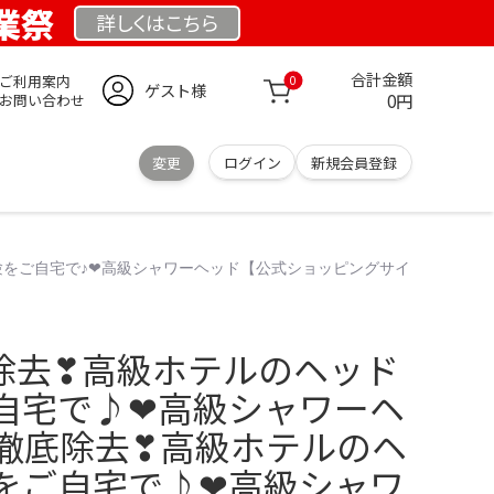
創業祭
詳しくは
こちら
合計金額
ご利用案内
0
ゲスト様
0円
お問い合わせ
変更
ログイン
新規会員登録
験をご自宅で♪❤高級シャワーヘッド【公式ショッピングサイ
除去❣高級ホテルのヘッド
自宅で♪❤高級シャワーヘ
を徹底除去❣高級ホテルのヘ
をご自宅で♪❤高級シャワ