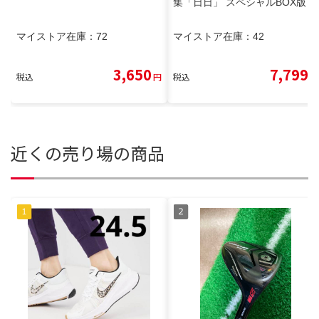
集「日日」 スペシャルBOX版
マイストア在庫：
72
マイストア在庫：
42
3,650
7,799
税込
円
税込
円
近くの売り場の商品