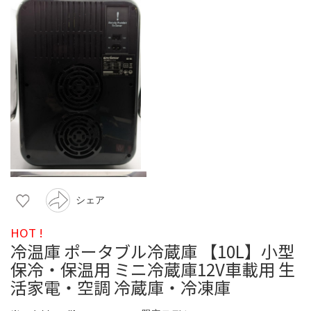
シェア
HOT !
冷温庫 ポータブル冷蔵庫 【10L】小型
保冷・保温用 ミニ冷蔵庫12V車載用 生
活家電・空調 冷蔵庫・冷凍庫