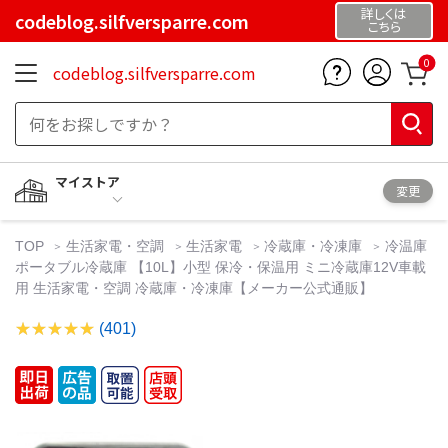
詳しくは
codeblog.silfversparre.com
こちら
0
codeblog.silfversparre.com
マイストア
変更
TOP
生活家電・空調
生活家電
冷蔵庫・冷凍庫
冷温庫
ポータブル冷蔵庫 【10L】小型 保冷・保温用 ミニ冷蔵庫12V車載
用 生活家電・空調 冷蔵庫・冷凍庫【メーカー公式通販】
(401)