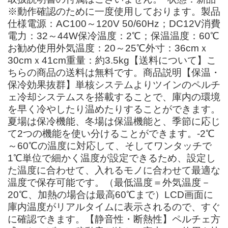
※動作確認のために一度使用しております。製品
仕様電源：AC100～120V 50/60Hz；DC12V消費
電力：32～44W保冷温度：2℃；保温温度：60℃
お勧め使用外気温度：20～25℃外寸：36cmｘ
30cmｘ41cm重量：約3.5kg【送料について】こ
ちらの商品の送料は無料です。商品説明【保温・
保冷効果抜群】単核システムよりツインのペルチ
ェ冷却システムスを搭載することで、庫内の環境
を早く冷やしたり温めたりすることができます。
夏場は保冷機能、冬場は保温機能と、季節に応じ
て2つの機能を使い分けることができます。-2℃
～60℃の温度に対応して、そしてワンタッチで
1℃単位で細かく温度が設定できるため、設定し
た温度に合わせて、入れるモノに合わせて最適な
温度で保存可能です。（最低温度＝外気温度－
20℃、加熱の場合は最高60℃まで）LCD画面に
庫内温度がリアルタイムに表示されるので、すぐ
に確認できます。【静音性・断熱性】ペルチェ方