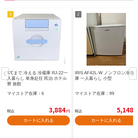
5℃まで 冷える 冷蔵庫 RJ-22一
IRIS AF42L-W ノンフロン冷蔵
人暮らし 単身赴任 民泊 ホテル
庫 一人暮らし 小型
寮 旅館
マイストア在庫：
6
マイストア在庫：
99
3,884
5,148
税込
円
税込
円
カートに入れる
カートに入れる