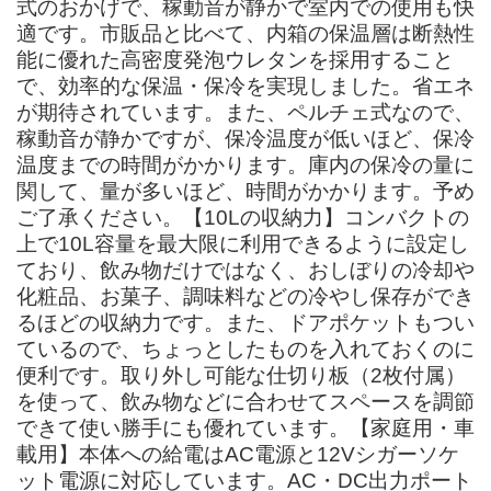
式のおかげで、稼動音が静かで室内での使用も快
適です。市販品と比べて、内箱の保温層は断熱性
能に優れた高密度発泡ウレタンを採用すること
で、効率的な保温・保冷を実現しました。省エネ
が期待されています。また、ペルチェ式なので、
稼動音が静かですが、保冷温度が低いほど、保冷
温度までの時間がかかります。庫内の保冷の量に
関して、量が多いほど、時間がかかります。予め
ご了承ください。【10Lの収納力】コンバクトの
上で10L容量を最大限に利用できるように設定し
ており、飲み物だけではなく、おしぼりの冷却や
化粧品、お菓子、調味料などの冷やし保存ができ
るほどの収納力です。また、ドアポケットもつい
ているので、ちょっとしたものを入れておくのに
便利です。取り外し可能な仕切り板（2枚付属）
を使って、飲み物などに合わせてスペースを調節
できて使い勝手にも優れています。【家庭用・車
載用】本体への給電はAC電源と12Vシガーソケ
ット電源に対応しています。AC・DC出力ポート