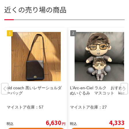
近くの売り場の商品
old coach 黒いレザーショルダ
L’Arc-en-Ciel ラルク おすわり
ーバッグ
ぬいぐるみ マスコット ken
マイストア在庫：
57
マイストア在庫：
27
6,630
4,333
税込
円
税込
円