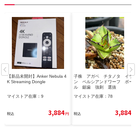
【新品未開封】Anker Nebula 4
子株 アガベ チタノタ イラ
K Streaming Dongle
ン ペルシアンドワーフ ボー
ル 鋸歯 強刺 選抜
マイストア在庫：
9
マイストア在庫：
78
3,884
3,884
税込
円
税込
円