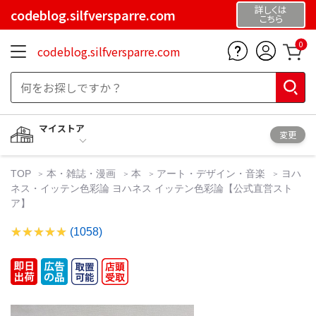
詳しくは
codeblog.silfversparre.com
こちら
0
codeblog.silfversparre.com
マイストア
変更
TOP
本・雑誌・漫画
本
アート・デザイン・音楽
ヨハ
ネス・イッテン色彩論 ヨハネス イッテン色彩論【公式直営スト
ア】
(1058)