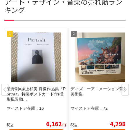
アート・デザイン・音楽の売れ筋ラン
キング
綾野剛×操上和美 肖像作品集『P
ディズニーアニメーション背景
ortrait』特製ポストカード付(撮
美術集
影風景動…
マイストア在庫：
16
マイストア在庫：
72
6,162
4,298
税込
円
税込
円