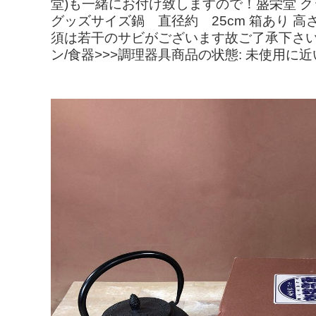
堂)も一緒にお付け致しますので！盛栄堂 クックトッ
グッズサイズ鍋 直径約 25cm 箱あり 高
須は若干のサビがございます故ご了承下さい
ン/食器>>>調理器具商品の状態: 未使用に近