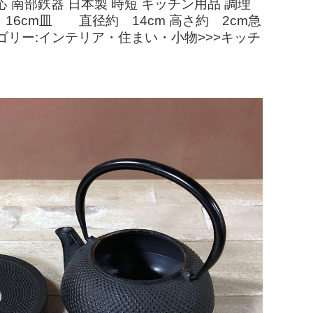
対応 南部鉄器 日本製 時短 キッチン用品 調理
16cm皿 直径約 14cm 高さ約 2cm急
リー:インテリア・住まい・小物>>>キッチ