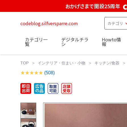
おかげさまで開設25周年
codeblog.silfversparre.com
カテゴリ一
デジタルチラ
Howto情
覧
シ
報
TOP
インテリア・住まい・小物
キッチン/食器
(508)