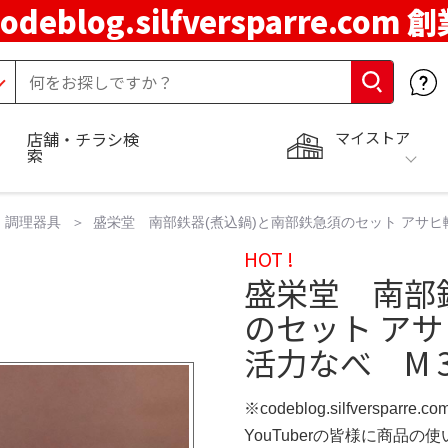
codeblog.silfversparre.com 
マイストア
店舗・チラシ検
索
調理器具
盛栄堂 南部鉄器(煮込鍋)と南部鉄急須のセット アサヒ
HOT !
盛栄堂 南部
のセット ア
活力なべ M 3
※codeblog.silfversparre
YouTuberの皆様に商品