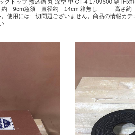
プ 煮込鍋 丸 深型 中 CT-4 1709600 鍋 IH
さ約 9cm急須 直径約 14cm 箱無し 高さ約 
。使用には一切問題ございません。商品の情報カテゴ
い