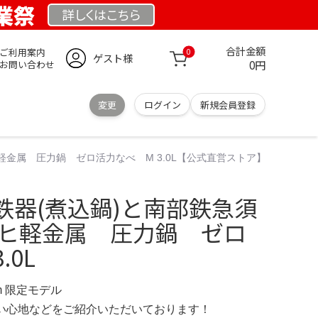
創業祭
詳しくは
こちら
合計金額
ご利用案内
0
ゲスト様
0円
お問い合わせ
変更
ログイン
新規会員登録
軽金属 圧力鍋 ゼロ活力なべ M 3.0L【公式直営ストア】
鉄器(煮込鍋)と南部鉄急須
サヒ軽金属 圧力鍋 ゼロ
.0L
.com 限定モデル
の使い心地などをご紹介いただいております！