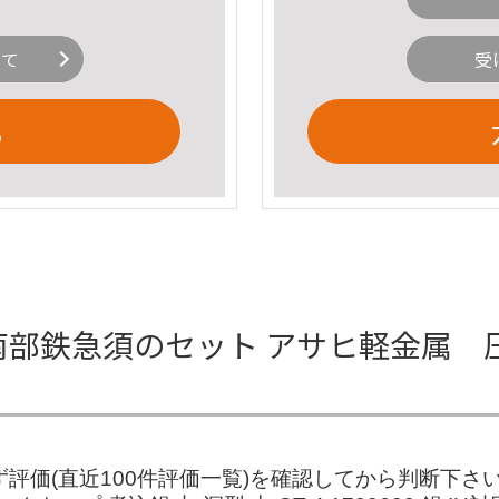
いて
受
る
南部鉄急須のセット アサヒ軽金属 
 必ず評価(直近100件評価一覧)を確認してから判断