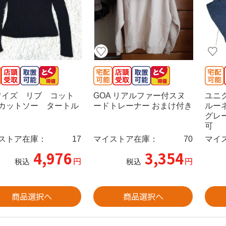
 ワイズ リブ コット
GOA リアルファー付スヌ
ユニ
カットソー タートル
ードトレーナー おまけ付き
ルー
グレ
可
ストア在庫：
17
マイストア在庫：
70
マイ
4,976
3,354
円
円
税込
税込
商品選択へ
商品選択へ