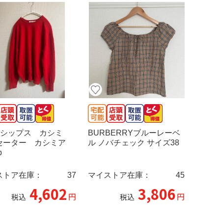
ps シップス カシミ
BURBERRYブルーレーベ
セーター カシミア
ル ノバチェック サイズ38
p
ストア在庫：
37
マイストア在庫：
45
4,602
3,806
円
円
税込
税込