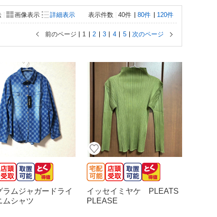
法
画像表示
詳細表示
表示件数
40件
80件
120件
前のページ
1
2
3
4
5
次のページ
グラムジャガードライ
イッセイミヤケ PLEATS
ニムシャツ
PLEASE