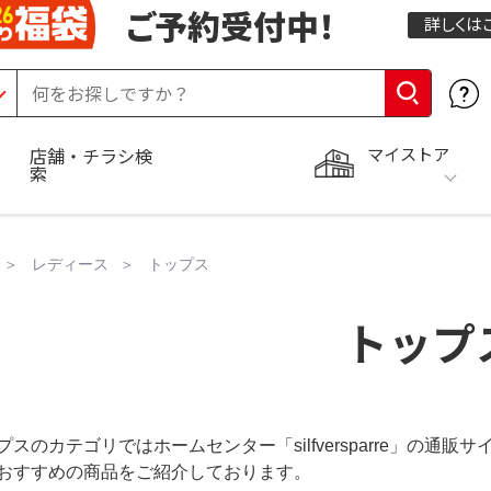
ご予約受付中！
詳しくは
com
マイストア
店舗・チラシ検
索
レディース
トップス
トップ
プスのカテゴリではホームセンター「silfversparre」の
おすすめの商品をご紹介しております。