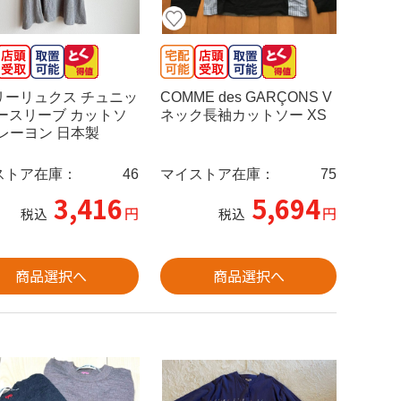
リーリュクス チュニッ
COMME des GARÇONS V
ノースリーブ カットソ
ネック長袖カットソー XS
 レーヨン 日本製
ストア在庫：
46
マイストア在庫：
75
3,416
5,694
円
円
税込
税込
商品選択へ
商品選択へ