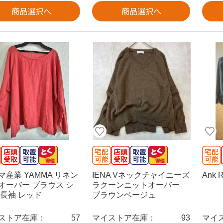
商品選択へ
商品選択へ
マ産業 YAMMA リネン
IENA Vネックチャイニーズ
Ank 
オーバー ブラウス シ
ラクーンニットオーバー
 長袖 レッド
ブラウンベージュ
ストア在庫：
57
マイストア在庫：
93
マイ