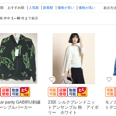
び順
おすすめ順
人気順
新着順
価格が安い
価格が高い
表示方
01
件中
1～40
件まで表示
ar parity GABIRU刺繍
23区 シルクブレンドニッ
モノ
ーシブルパーカー
トアンサンブル 秋 アイボ
トデ
リー ホワイト