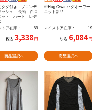
用タグ付き ブロンデ
￼Hug Owar ハグオーワー
リッシュ 長袖 白ロ
ニット新品
ニット ハート レデ
ス
ストア在庫：
69
マイストア在庫：
19
3,338
6,084
円
円
税込
税込
商品選択へ
商品選択へ