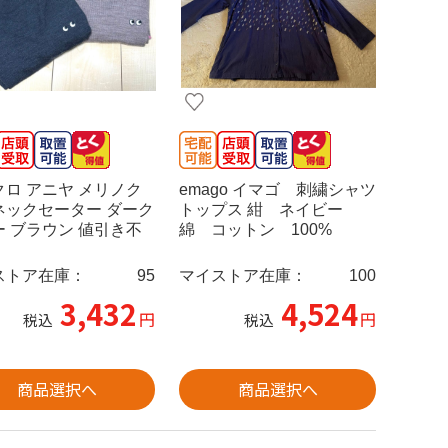
クロ アニヤ メリノク
emago イマゴ 刺繍シャツ
ネックセーター ダーク
トップス 紺 ネイビー
ー ブラウン 値引き不
綿 コットン 100%
ストア在庫：
95
マイストア在庫：
100
3,432
4,524
円
円
税込
税込
商品選択へ
商品選択へ