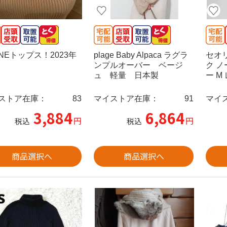
ANEトップス！2023年
plage Baby Alpaca ラグラ
セオ
ンプルオーバー ベージ
ク 
ュ 軽量 日本製
ー M
ストア在庫：
83
マイストア在庫：
91
マイ
3,884
6,864
円
円
税込
税込
商品選択へ
商品選択へ