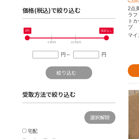
価格(税込)で絞り込む
2点
ラフ
トカ
プ
0
円
指定なし
マイ
4,500円
20,000円
円
～
円
絞り込む
受取方法で絞り込む
選択解除
宅配