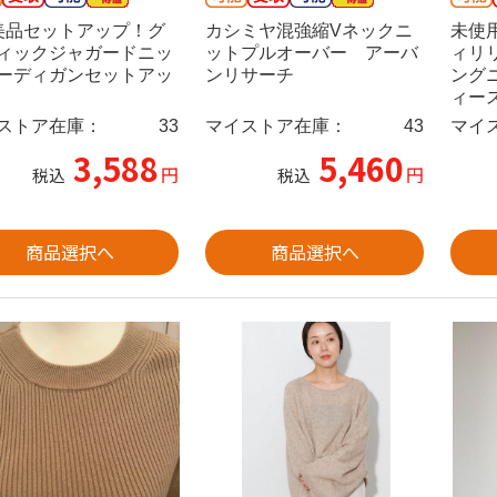
美品セットアップ！グ
カシミヤ混強縮Vネックニ
未使
ィックジャガードニッ
ットプルオーバー アーバ
ィリ
ーディガンセットアッ
ンリサーチ
ング
ィー
ストア在庫：
33
マイストア在庫：
43
マイ
3,588
5,460
円
円
税込
税込
商品選択へ
商品選択へ