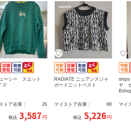
ューシー スエット
RADIATE ニュアンスジャ
shi
イズ
ガードニットベスト
ヤ 
Bsho
ストア在庫：
26
マイストア在庫：
98
マイ
3,587
5,226
円
円
税込
税込