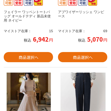
フェイラー ワッペントートバ
アプワイザーリッシェ ワンピ
ッグ オールドテディ 新品未使
ース
用 ネイビー
マイストア在庫：
15
マイストア在庫：
69
6,942
5,070
円
円
税込
税込
商品選択へ
商品選択へ