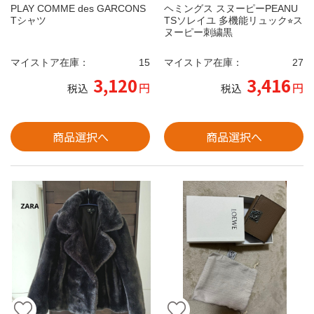
PLAY COMME des GARCONS
ヘミングス スヌーピーPEANU
Tシャツ
TSソレイユ 多機能リュック⭐︎ス
ヌーピー刺繍黒
マイストア在庫：
15
マイストア在庫：
27
3,120
3,416
円
円
税込
税込
商品選択へ
商品選択へ