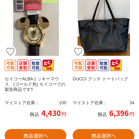
セイコーALBAミッキーマウ
GUCCI グッチ トートバッグ
ス (ゴールド色) セイコーでの
製造商品です‼️
マイストア在庫：
100
マイストア在庫：
34
4,430
6,396
円
円
税込
税込
商品選択へ
商品選択へ