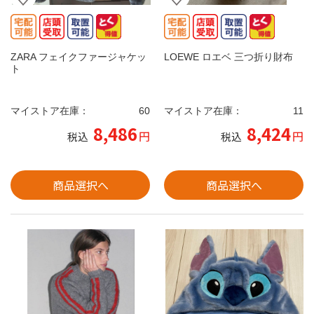
ZARA フェイクファージャケッ
LOEWE ロエベ 三つ折り財布
ト
マイストア在庫：
60
マイストア在庫：
11
8,486
8,424
円
円
税込
税込
商品選択へ
商品選択へ