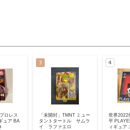
本プロレス
「未開封」TMNT ミュー
世界202
ギュア BA
タントタートル サムラ
平 PLAYE
き
イ ラファエロ
ィギュア 