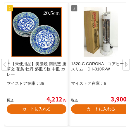
＊【未使用品】美濃焼 南風窯 唐
1820-C CORONA コアヒート
草文 花鳥 牡丹 盛皿 5枚 中皿 カ
スリム DH-910R-W
レー
マイストア在庫：
36
マイストア在庫：
6
4,212
3,900
税込
円
税込
円
カートに入れる
カートに入れる