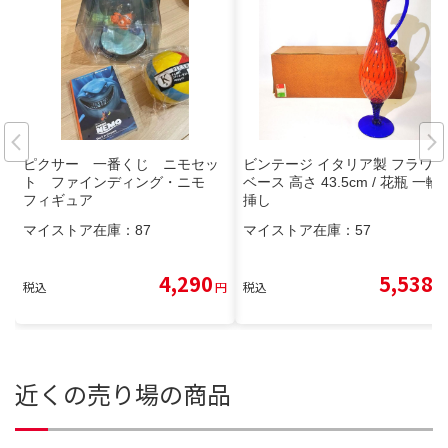
ピクサー 一番くじ ニモセッ
ビンテージ イタリア製 フラワー
ト ファインディング・ニモ
ベース 高さ 43.5cm / 花瓶 一輪
フィギュア
挿し
マイストア在庫：
87
マイストア在庫：
57
4,290
5,538
税込
円
税込
円
近くの売り場の商品