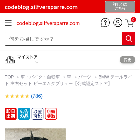
詳しくは
codeblog.silfversparre.com
こちら
0
codeblog.silfversparre.com
マイストア
変更
TOP
車・バイク・自転車
車
パーツ
BMW テールライ
ト 左右セット ビーエムダブリュー【公式認定ストア】
(786)