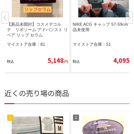
【新品未開封】コスメデコル
NIKE ACG キャップ 57-59cm 新
テ リポソーム アドバンスト リ
品未使用
ペア リップ セラム
マイストア在庫：
81
マイストア在庫：
51
5,148
4,095
税込
円
税込
円
近くの売り場の商品