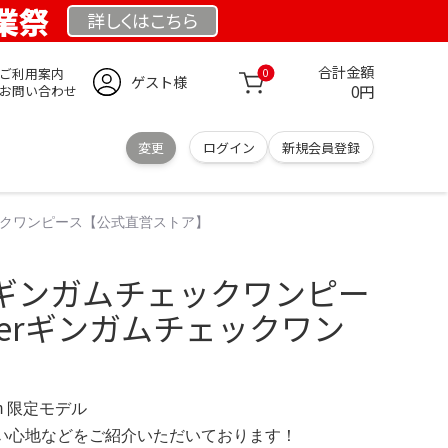
創業祭
詳しくは
こちら
合計金額
ご利用案内
0
ゲスト様
0円
お問い合わせ
変更
ログイン
新規会員登録
ムチェックワンピース【公式直営ストア】
terギンガムチェックワンピー
nsterギンガムチェックワン
.com 限定モデル
の使い心地などをご紹介いただいております！