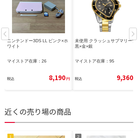
ニンテンドー3DS LL ピンク×ホ
未使用 クラッシュサブマリーナ
ワイト
黒×金×銀
マイストア在庫：
26
マイストア在庫：
95
8,190
9,360
税込
円
税込
円
近くの売り場の商品