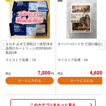
タカギ みず工房蛇口一体型浄水
オーバーロードⅢ 亡国の吸血姫
器用のカートリッジJC0036UG
新品3本
マイストア在庫：
74
マイストア在庫：
44
7,800
4,680
税込
円
税込
円
カートに入れる
カートに入れる
このカテゴリをもっと見る