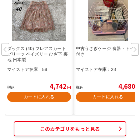
ダックス (40) フレアスカート
中古うさぎケージ 食器・トイレ
プリーツ ペイズリー ひざ下 裏
付き
地 日本製
マイストア在庫：
58
マイストア在庫：
28
4,742
4,680
税込
円
税込
円
カートに入れる
カートに入れる
このカテゴリをもっと見る