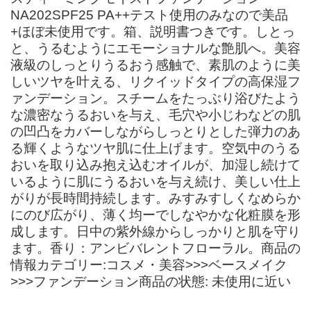
NA202SPF25 PA++テスト使用のみなので美品
+ほぼ未使用です。箱、説明書つきです。しとっ
と、うるむようにエモーショナルな艶肌へ。美容
液級のしっとりうるおう感触で、素肌のように美
しいツヤを叶える、リクイッドタイプの高保湿フ
ァンデーション。スチームをたっぶり浴びたよう
な濃密なうるおいを与え、毛穴や小じわなどの肌
の凹凸をカバーしながらしっとりとした弾力のあ
る輝くようなツヤ肌に仕上げます。空気中のうる
おいを取り込み抱え込むオイルが、加湿し続けて
いるように肌にうるおいを与え続け、美しい仕上
がりが長時間持続します。みすみすしくなめらか
にのび広がり、薄く均ーでしなやかな化粧膜を形
成します。日中の紫外線からしっかりと肌を守り
ます。香り：アンビバレントフローラル。商品の
情報カテゴリー:コスメ・美容>>>ベースメイク
>>>ファンデーション商品の状態: 未使用に近い