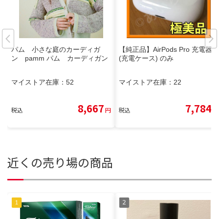
パム 小さな庭のカーディガ
【純正品】AirPods Pro 充電器
ン pamm パム カーディガン
(充電ケース) のみ
マイストア在庫：
52
マイストア在庫：
22
8,667
7,784
税込
円
税込
円
近くの売り場の商品