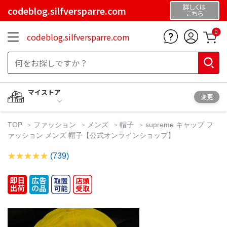
詳しくは
codeblog.silfversparre.com
こちら
0
codeblog.silfversparre.com
マイストア
変更
TOP
ファッション
メンズ
帽子
supreme キャップ フ
ァッション メンズ 帽子【公式オンラインショップ】
(739)