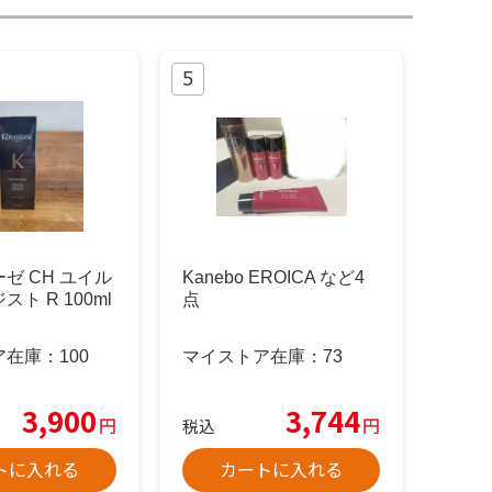
ゼ CH ユイル
Kanebo EROICA など4
ト R 100ml
点
ア在庫：
100
マイストア在庫：
73
3,900
3,744
円
円
税込
トに入れる
カートに入れる