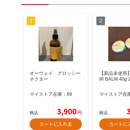
オーウェイ グロッシー
【新品未使用】L
ネクター
IR BALM 40
マイストア在庫：
69
マイストア在
3,900
円
税込
税込
カートに入れる
カートに