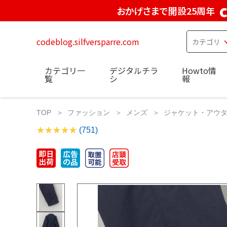
おかげさまで開設25周年
codeblog.silfversparre.com
カテゴリ一
デジタルチラ
Howto情
覧
シ
報
TOP
ファッション
メンズ
ジャケット・アウ
(751)