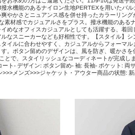
をお求めの方はご遠慮ください。11/9-10は発送
DITEM撥水機能のあるナイロン生地PERTEXを用い
い爽やかさとニュアンス感を併せ持ったカラーリング
な素材感でカジュアルさをプラス。撥水機能のあるナイ
レイめなオフィスカジュアルとしても活躍する、着回
アルなスニーカーなども好相性です。【スタイル】シ
スタイルに合わせやすく、カジュアルからフォーマル
ます。ボタン留めのデザインは、風を防ぎ、暖かさを
ることで、スタイリッシュなコーディネートが完成し
ーコート- デザイン: ボタン留め- 袖: 長袖- ポケッ
>>メンズ>>>ジャケット・アウター商品の状態: 新