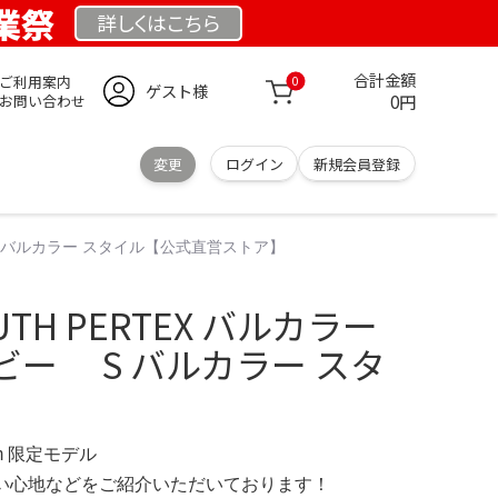
創業祭
詳しくは
こちら
合計金額
ご利用案内
0
ゲスト様
0円
お問い合わせ
変更
ログイン
新規会員登録
ー S バルカラー スタイル【公式直営ストア】
OUTH PERTEX バルカラー
ー S バルカラー スタ
.com 限定モデル
の使い心地などをご紹介いただいております！