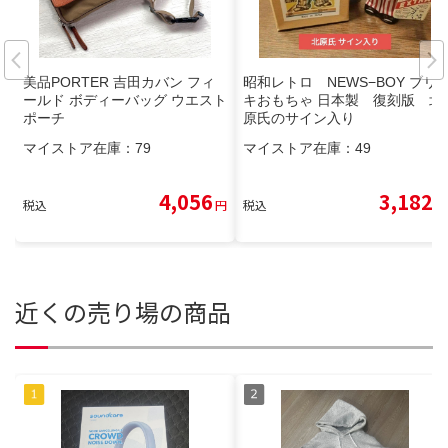
美品PORTER 吉田カバン フィ
昭和レトロ NEWS−BOY ブリ
ールド ボディーバッグ ウエスト
キおもちゃ 日本製 復刻版 北
ポーチ
原氏のサイン入り
マイストア在庫：
79
マイストア在庫：
49
4,056
3,182
税込
円
税込
円
近くの売り場の商品