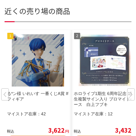
近くの売り場の商品
る*ン様 いれいす 一番くじA賞 If
ホロライブ1期生 6周年記念 1期
フィギア
生複製サイン入り ブロマイドケ
ース 白上フブキ
マイストア在庫：
42
マイストア在庫：
12
3,622
3,432
税込
円
税込
円