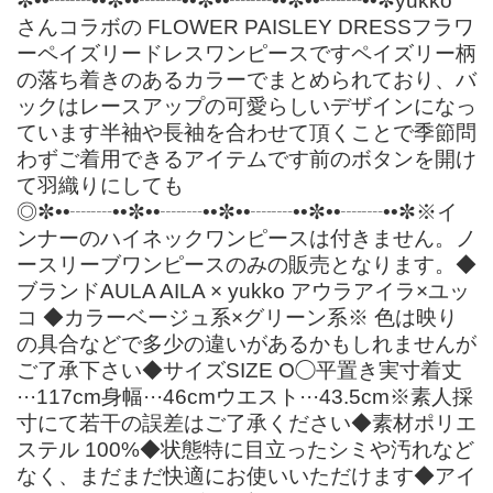
✼••┈┈••✼••┈┈••✼••┈┈••✼••┈┈••✼yukko
さんコラボの FLOWER PAISLEY DRESSフラワ
ーペイズリードレスワンピースですペイズリー柄
の落ち着きのあるカラーでまとめられており、バ
ックはレースアップの可愛らしいデザインになっ
ています半袖や長袖を合わせて頂くことで季節問
わずご着用できるアイテムです前のボタンを開け
て羽織りにしても
◎✼••┈┈••✼••┈┈••✼••┈┈••✼••┈┈••✼※イ
ンナーのハイネックワンピースは付きません。ノ
ースリーブワンピースのみの販売となります。◆
ブランドAULA AILA × yukko アウラアイラ×ユッ
コ ◆カラーベージュ系×グリーン系※ 色は映り
の具合などで多少の違いがあるかもしれませんが
ご了承下さい◆サイズSIZE O◯平置き実寸着丈
···117cm身幅···46cmウエスト···43.5cm※素人採
寸にて若干の誤差はご了承ください◆素材ポリエ
ステル 100%◆状態特に目立ったシミや汚れなど
なく、まだまだ快適にお使いいただけます◆アイ