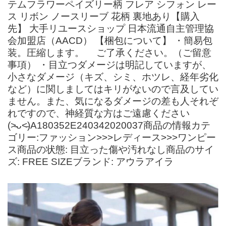
テムフラワーペイズリー柄 フレア シフォン レー
ス リボン ノースリーブ 花柄 裏地あり【購入
先】 大手リユースショップ 日本流通自主管理協
会加盟店（AACD） 【梱包について】 ・簡易包
装。圧縮します。 ご了承ください。（ご留意
事項） ・目立つダメージは明記していますが、
小さなダメージ（キズ、シミ、ホツレ、経年劣化
など）に関しましてはキリがないので言及してい
ません。また、気になるダメージの差も人それぞ
れですので、神経質な方はご遠慮ください
(˃̵ᴗ˂̵)A180352E240342020037商品の情報カテ
ゴリー:ファッション>>>レディース>>>ワンピー
ス商品の状態: 目立った傷や汚れなし商品のサイ
ズ: FREE SIZEブランド: アウラアイラ