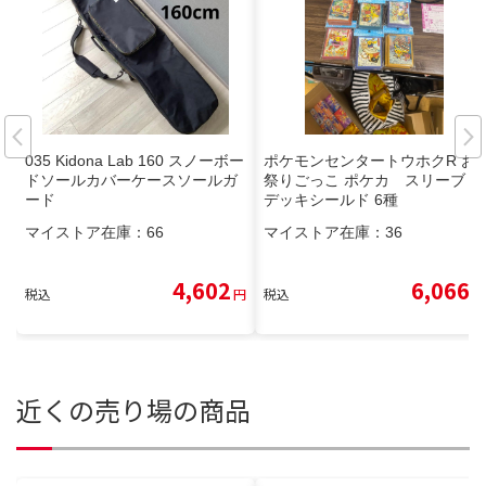
035 Kidona Lab 160 スノーボー
ポケモンセンタートウホクR お
ドソールカバーケースソールガ
祭りごっこ ポケカ スリーブ
ード
デッキシールド 6種
マイストア在庫：
66
マイストア在庫：
36
4,602
6,066
税込
円
税込
円
近くの売り場の商品