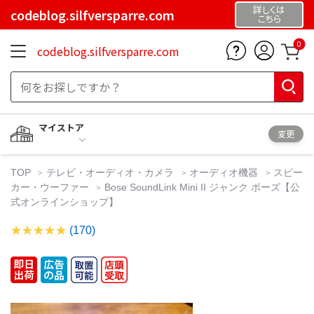
詳しくは
codeblog.silfversparre.com
こちら
0
codeblog.silfversparre.com
マイストア
変更
TOP
テレビ・オーディオ・カメラ
オーディオ機器
スピー
カー・ウーファー
Bose SoundLink Mini II ジャンク ボーズ【公
式オンラインショップ】
(170)