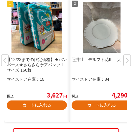
【12/23までの限定価格】★パン
照井壮 デルフト花皿 大
パース★さらさらケアパンツ L
サイズ 160枚
マイストア在庫：
15
マイストア在庫：
84
3,627
4,290
税込
円
税込
円
カートに入れる
カートに入れる